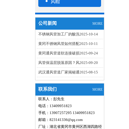
风帽
公司新闻
MORE
不锈钢风管加工厂的酸洗2025-10-14
黄冈不锈钢风管如何搭配2025-10-11
黄冈通风管道软连接破损2025-09-24
风管保温层脱落原因？风2025-09-20
武汉通风管道厂家揭秘通2025-08-15
联系我们
MORE
联系人：彭先生
电话：13409951823
手机：13907257295 13409951823
邮箱：823141336@qq.com
厂址：湖北省黄冈市黄州区西湖四路经