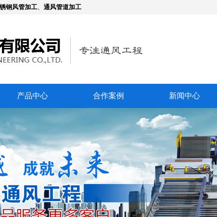
锈钢风管加工
、
通风管道加工
产品中心
合作案例
新闻中心