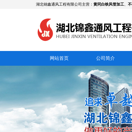
湖北锦鑫通风工程有限公司主营：
黄冈白铁风管加工
、
不
网站首页
公司简介